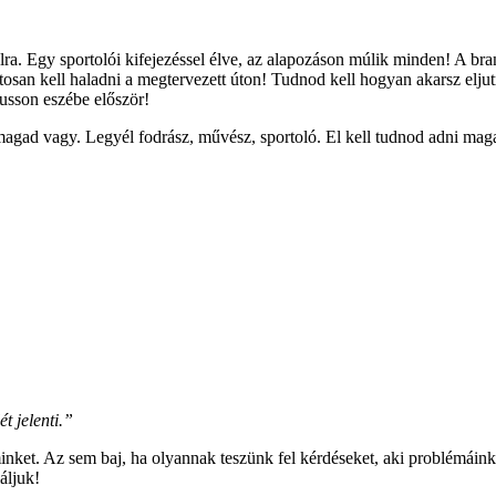
alra. Egy sportolói kifejezéssel élve, az alapozáson múlik minden! A 
atosan kell haladni a megtervezett úton! Tudnod kell hogyan akarsz elju
sson eszébe először!
 magad vagy. Legyél fodrász, művész, sportoló. El kell tudnod adni m
t jelenti.”
minket. Az sem baj, ha olyannak teszünk fel kérdéseket, aki problémáink
áljuk!