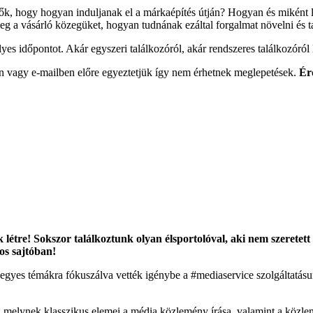
tők, hogy hogyan induljanak el a márkaépítés útján? Hogyan és mikén
eg a vásárló közegüket, hogyan tudnának ezáltal forgalmat növelni és 
es időpontot. Akár egyszeri találkozóról, akár rendszeres találkozóról 
non vagy e-mailben előre egyeztetjük így nem érhetnek meglepetések.
Ér
uk létre! Sokszor találkoztunk olyan élsportolóval, aki nem szeret
gos sajtóban!
 egyes témákra fókuszálva vették igénybe a #mediaservice szolgáltatás
l, melynek klasszikus elemei a média közlemény írása, valamint a közle