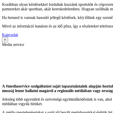
Korábban olyan kérdésekkel fordultak hozzánk sportolók és cégveze
partnereket akár sportban, akár kereskedelemben. Hogyan szólítsák m
Ha benned is vannak hasonló jellegű kérdések, kérj tőlünk egy személy
Mivel az információ hatalom és az idő pénz, így a részleteket telefo
Kapcsolat
×
Media service
A #mediaservice szolgáltatást saját tapasztalataink alapján hozt
muszáj lenne hallatni magáról a regionális médiában vagy orszá
Jelenleg több egyesületi és szövetségi együttműködésünk is van, ahol
médiában vigyük hírüket.
A média megjelenéseinket a saját jól bevált metódusunkkal építjük fe