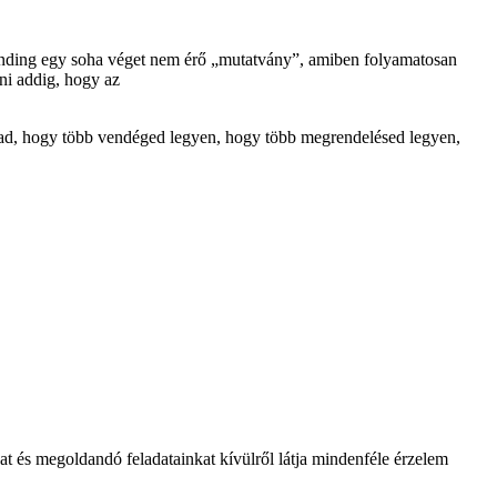
branding egy soha véget nem érő „mutatvány”, amiben folyamatosan
tni addig, hogy az
agad, hogy több vendéged legyen, hogy több megrendelésed legyen,
at és megoldandó feladatainkat kívülről látja mindenféle érzelem