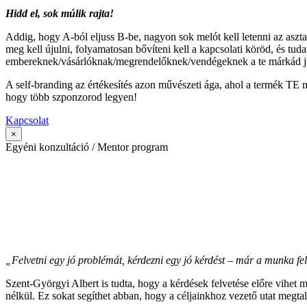
Hidd el, sok múlik rajta!
Addig, hogy A-ból eljuss B-be, nagyon sok melót kell letenni az aszt
meg kell újulni, folyamatosan bővíteni kell a kapcsolati köröd, és tud
embereknek/vásárlóknak/megrendelőknek/vendégeknek a te márkád ju
A self-branding az értékesítés azon művészeti ága, ahol a termék TE
hogy több szponzorod legyen!
Kapcsolat
×
Egyéni konzultáció / Mentor program
„Felvetni egy jó problémát, kérdezni egy jó kérdést – már a munka felé
Szent-Györgyi Albert is tudta, hogy a kérdések felvetése előre vihet 
nélkül. Ez sokat segíthet abban, hogy a céljainkhoz vezető utat megtal