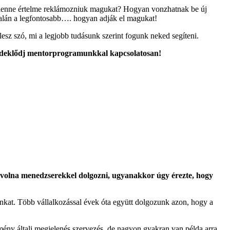
t lenne értelme reklámozniuk magukat? Hogyan vonzhatnak be új
talán a legfontosabb…. hogyan adják el magukat!
lesz szó, mi a legjobb tudásunk szerint fogunk neked segíteni.
deklődj mentorprogramunkkal kapcsolatosan!
ett volna menedzserekkel dolgozni, ugyanakkor úgy érezte, hogy
unkat. Több vállalkozással évek óta együtt dolgozunk azon, hogy a
mény általi megjelenés szervezés, de nagyon gyakran van példa arra