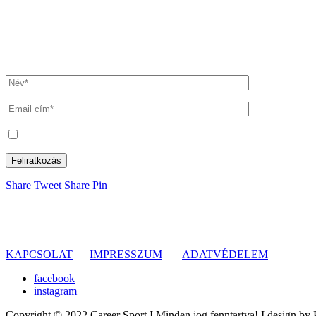
Hírlevél
Iratkozz fel hírlevelünkre!
Elolvastam és elfogadom az Adatkezelési tájékoztatóban foglaltaka
Share
Tweet
Share
Pin
KAPCSOLAT
IMPRESSZUM
ADATVÉDELEM
facebook
instagram
Copyright © 2022 Career Sport I Minden jog fenntartva! I design 